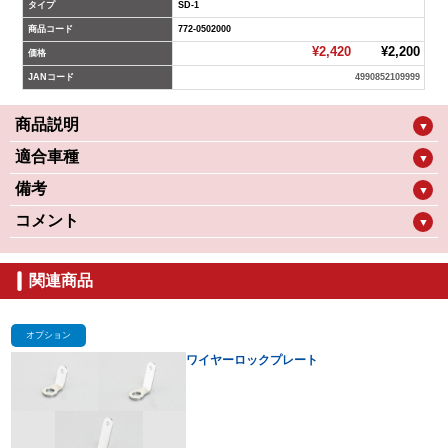
タイプ
SD-1
商品コード
772-0502000
¥2,420
¥2,200
価格
JANコード
4990852109999
商品説明
▼
適合車種
▼
備考
▼
コメント
▼
関連商品
オプション
ワイヤーロックプレート