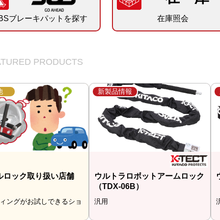
BSブレーキパットを探す
在庫照会
EATURED PRODUCTS
他
新製品情報
ルロック取り扱い店舗
ウルトラロボットアームロック
（TDX-06B）
ィングがお試しできるショ
汎用