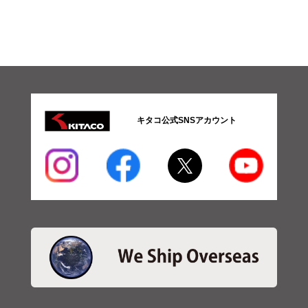
ツ
CDI
FIコ
ント
ロー
ラー
（I-
MAP
等）
キタコ公式SNSアカウント
イグ
ニッ
ショ
ンコ
イ
ル・
プラ
グコ
ード
イグ
ニッ
ショ
ンコ
イル
（K-
PIT）