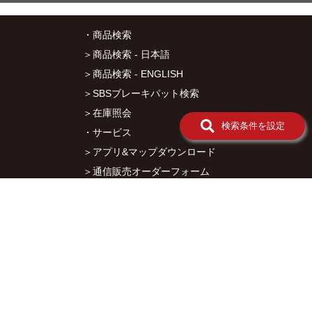
イグニ
ッショ
・商品検索
ンコイ
＞商品検索 - 日本語
ルパー
ツ（K-
＞商品検索 - ENGLISH
CON）
＞SBSブレーキパット検索
イ
ン
＞在庫照会
ナ
検索条件を設定
・サービス
ー
ロ
＞アプリ&マップダウンロード
ー
タ
＞通信販売オーダーフォーム
ー
＞カタログ閲覧
KIT
ス
・キタコについて
パ
＞会社概要
ー
ク
＞採用情報
プ
ラ
＞オークションでの売買について
グ
＞プライバシーポリシー
そ
の