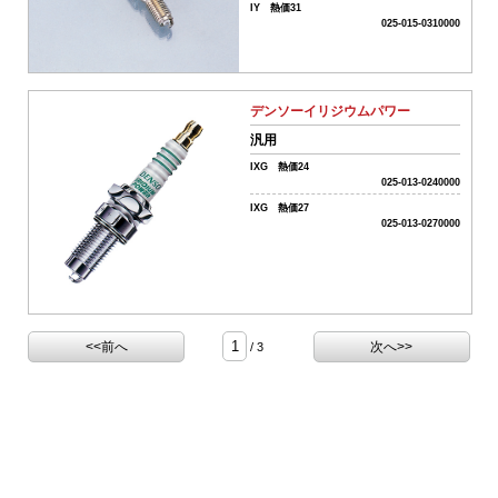
気
IY 熱価31
系
025-015-0310000
パ
ー
ツ
デンソーイリジウムパワー
06-
排
汎用
気
IXG 熱価24
系
025-013-0240000
パ
IXG 熱価27
ー
025-013-0270000
ツ
07-
電
装
系
チ
<<前へ
次へ>>
/ 3
ュ
ー
ニ
ン
グ
パ
ー