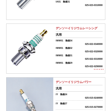
シ
IA01 熱価31
ョ
025-023-0310000
ン
車
駆
動
系
デンソーイリジウムレーシング
パ
汎用
ー
ツ
IWM01 熱価34
025-022-0340000
04-
IWM01 熱価32
ス
025-022-0320000
IWM01 熱価31
ク
025-022-0310000
ー
IWM01 熱価29
タ
025-022-0290000
･･････
ー
駆
動
デンソーイリジウムパワー
系
パ
汎用
ー
IY 熱価24
ツ
025-015-0240000
05-
IY 熱価27
吸
025-015-0270000