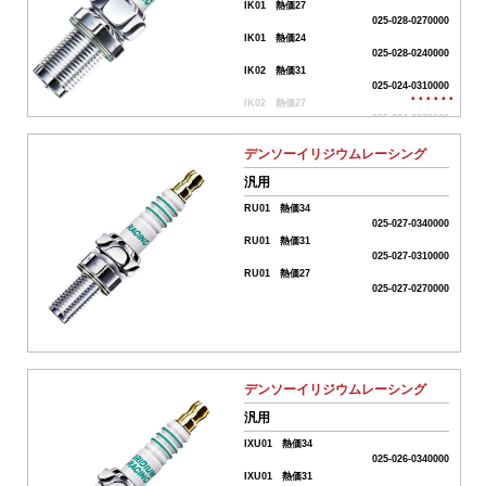
IK01 熱価27
ワ
025-028-0270000
IK01 熱価24
ー
025-028-0240000
ド
IK02 熱価31
025-024-0310000
･･････
IK02 熱価27
025-024-0270000
IK02 熱価24
リ
025-024-0240000
デンソーイリジウムレーシング
セ
汎用
ッ
ト
RU01 熱価34
025-027-0340000
カ
RU01 熱価31
025-027-0310000
テ
RU01 熱価27
ゴ
025-027-0270000
リ
ー
か
ら
デンソーイリジウムレーシング
探
汎用
す
IXU01 熱価34
025-026-0340000
IXU01 熱価31