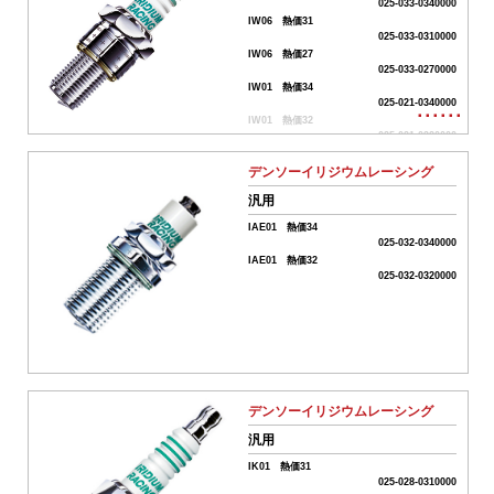
名
025-033-0340000
IW06 熱価31
025-033-0310000
IW06 熱価27
025-033-0270000
商
IW01 熱価34
025-021-0340000
品
･･････
IW01 熱価32
タ
025-021-0320000
イ
IW01 熱価31
025-021-0310000
デンソーイリジウムレーシング
プ
IW01 熱価29
汎用
全
025-021-0290000
IW01 熱価27
て
IAE01 熱価34
025-021-0270000
ク
025-032-0340000
IW01 熱価24
リ
IAE01 熱価32
車
025-021-0240000
025-032-0320000
ア
種
名･
形
式
デンソーイリジウムレーシング
汎用
フ
リ
IK01 熱価31
025-028-0310000
ー