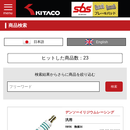
商品検索
入
力
し
日本語
English
て
探
す
ヒットした商品数：23
商
品
検索結果からさらに商品を絞り込む
コ
ー
ド
No.
デンソーイリジウムレーシング
商
汎用
品
IW06 熱価34