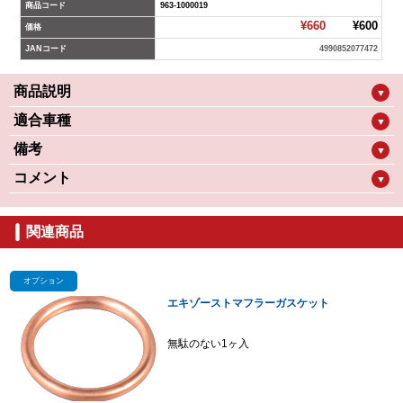
商品コード
963-1000019
¥660
¥600
価格
JANコード
4990852077472
商品説明
▼
適合車種
▼
備考
▼
コメント
▼
関連商品
オプション
エキゾーストマフラーガスケット
無駄のない1ヶ入