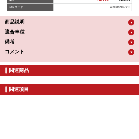
JANコード
4990852067718
商品説明
▼
適合車種
▼
備考
▼
コメント
▼
関連商品
関連項目