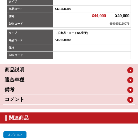
タイプ
商品コード
543-1446300
¥44,000
¥40,000
価格
JANコード
4990852120079
タイプ
（旧商品・コードNO変更）
商品コード
544-1446300
価格
JANコード
商品説明
▼
適合車種
▼
備考
▼
コメント
▼
関連商品
オプション