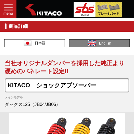
商品詳細
日本語
English
当社オリジナルダンパーを採用した純正より
硬めのバネレート設定!!
KITACO ショックアブソーバー
メインモデル
ダックス125（JB04/JB06）