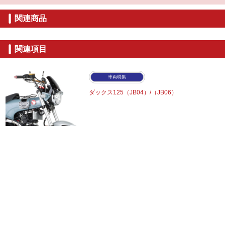
関連商品
関連項目
車両特集
ダックス125（JB04）/（JB06）