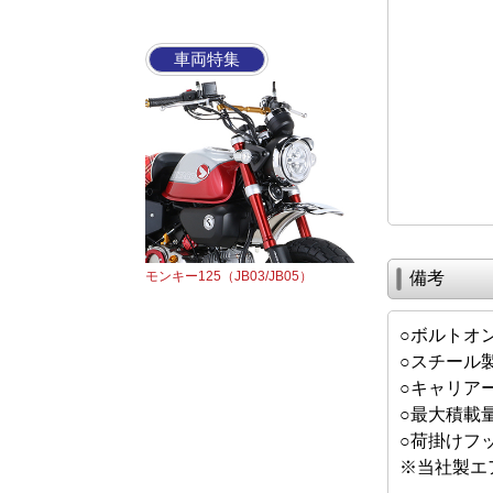
車両特集
モンキー125（JB03/JB05）
備考
○ボルトオ
○スチール
○キャリアー
○最大積載量
○荷掛けフ
※当社製エ