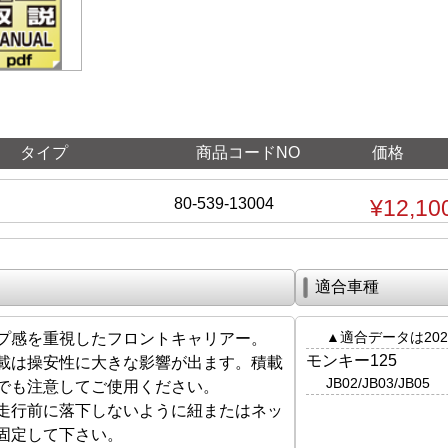
タイプ
商品コードNO
価格
80-539-13004
¥12,10
適合車種
▲適合データは202
プ感を重視したフロントキャリアー。
モンキー125
載は操安性に大きな影響が出ます。積載
JB02/JB03/JB05
でも注意してご使用ください。
走行前に落下しないように紐またはネッ
固定して下さい。