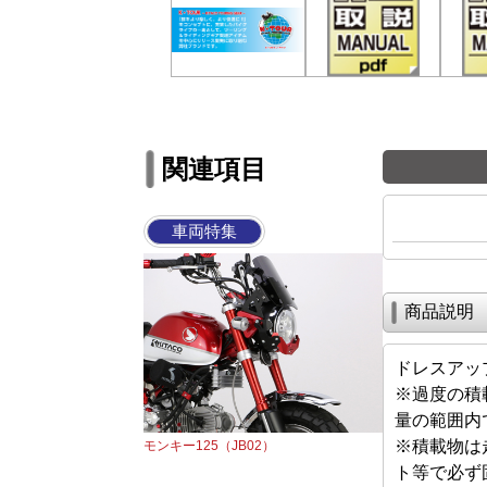
関連項目
車両特集
商品説明
ドレスアッ
※過度の積
量の範囲内
※積載物は
モンキー125（JB02）
ト等で必ず