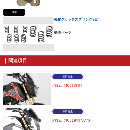
補修
強化クラッチスプリングSET
補修パーツ
関連項目
車両特集
グロム（JC61前期）
車両特集
グロム（JC61後期/JC75）