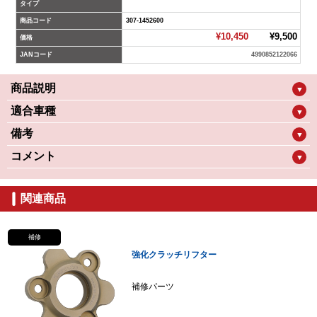
タイプ
商品コード
307-1452600
¥10,450
¥9,500
価格
JANコード
4990852122066
商品説明
▼
適合車種
▼
備考
▼
コメント
▼
関連商品
補修
強化クラッチリフター
補修パーツ