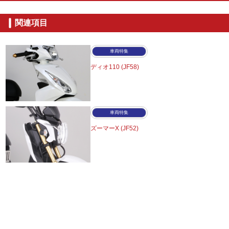
関連項目
車両特集
ディオ110 (JF58)
車両特集
ズーマーX (JF52)