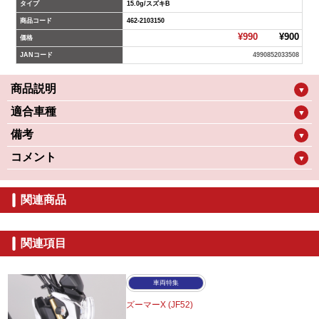
タイプ
15.0g/スズキB
商品コード
462-2103150
¥990
¥900
価格
JANコード
4990852033508
商品説明
▼
適合車種
▼
備考
▼
コメント
▼
関連商品
関連項目
車両特集
ズーマーX (JF52)