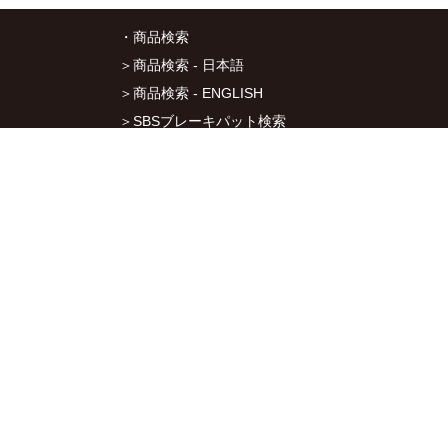
・商品検索
＞商品検索 - 日本語
＞商品検索 - ENGLISH
＞SBSブレーキパット検索
＞在庫照会
・サービス
＞アプリ&マップダウンロード
＞通信販売オーダーフォーム
＞カタログ閲覧
・キタコについて
＞会社概要
＞採用情報
＞オークションでの売買について
＞プライバシーポリシー