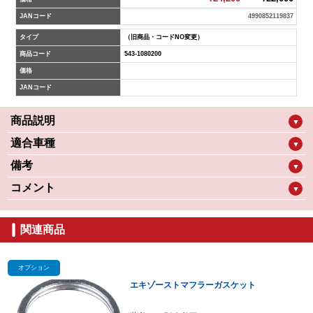
JANコード
4990852119837
タイプ
（旧商品・コードNO変更）
商品コード
543-1080200
価格
JANコード
商品説明
▼
適合車種
▼
備考
▼
コメント
▼
関連商品
オプション
エキゾーストマフラーガスケット