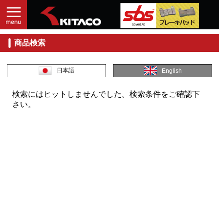
商品検索
入
力
し
日本語
English
て
探
検索にはヒットしませんでした。検索条件をご確認下
す
さい。
商
品
コ
ー
ド
No.
商
品