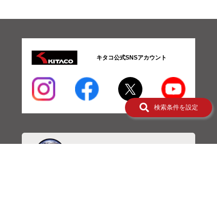
01-
ボ
ア
ア
ッ
キタコ公式SNSアカウント
プ
系
パ
ー
ツ
検索条件を設定
02-
エ
ン
ジ
ン
系
パ
ー
ツ
03-
ミ
ッ
・商品検索