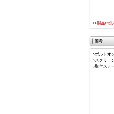
>>製品特
備考
○ボルトオ
○スクリー
○取付ステ