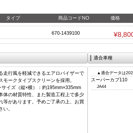
タイプ
商品コードNO
価格
670-1439100
¥8,80
適合車種
▲適合データは202
る走行風を軽減できるエアロバイザーで
スーパーカブ110
スモークタイプスクリーンを採用。
JA44
サイズ（縦×横）：約195mm×335mm
本体の材質特性、また製造工程上で多少
れ等があります。予めご了承の上、お買
さい。