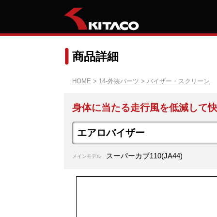
商品詳細
HOME
>
14-外装パーツ
>
バイザー・スクリーン
身体に当たる走行風を低減して
エアロバイザー
スーパーカブ110(JA44)
メインモデル