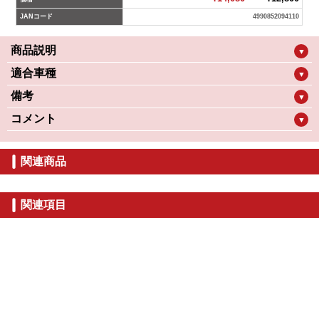
JANコード
4990852094110
商品説明
▼
適合車種
▼
備考
▼
コメント
▼
関連商品
関連項目