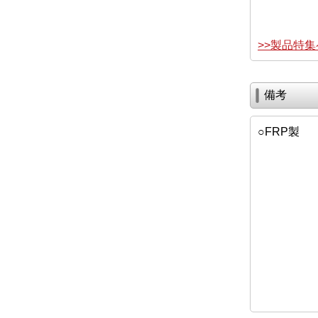
>>製品特
備考
○FRP製