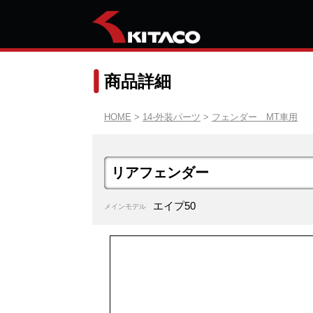
商品詳細
HOME
>
14-外装パーツ
>
フェンダー MT車用
リアフェンダー
エイプ50
メインモデル