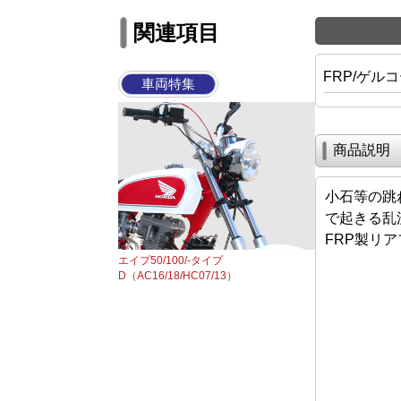
関連項目
FRP/ゲル
車両特集
商品説明
小石等の跳
で起きる乱
FRP製リ
エイプ50/100/-タイプ
D（AC16/18/HC07/13）