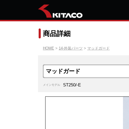
商品詳細
HOME
>
14-外装パーツ
>
マッドガード
マッドガード
ST250/-E
メインモデル