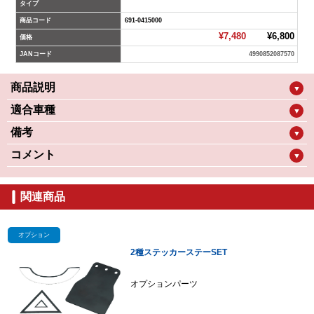
タイプ
商品コード
691-0415000
¥7,480
¥6,800
価格
JANコード
4990852087570
商品説明
▼
適合車種
▼
備考
▼
コメント
▼
関連商品
オプション
2種ステッカーステーSET
オプションパーツ