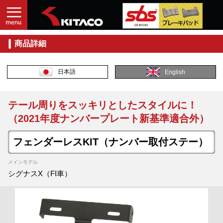
商品詳細
日本語
English
テール周りをスッキリとしたスタイルに！
（2021年度ナンバープレート新基準適合外）
フェンダーレスKIT（ナンバー取付ステー）
メインモデル
シグナスX（FI車）