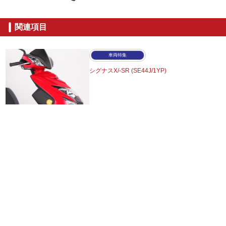
関連項目
車両特集
シグナスX/-SR (SE44J/1YP)