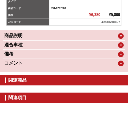
タイプ
商品コード
691-0747000
¥6,380
¥5,800
価格
JANコード
4990852018277
商品説明
▼
適合車種
▼
備考
▼
コメント
▼
関連商品
関連項目