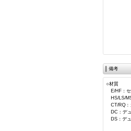
備考
○材質
E/HF：
HS/LS/M
CT/RQ
DC：デュ
DS：デュ