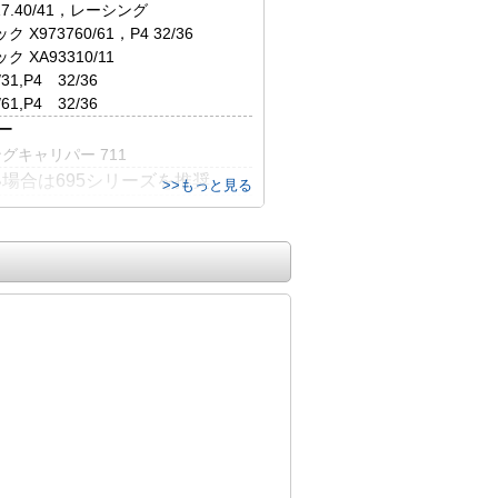
17.40/41，レーシング
X973760/61，P4 32/36
 XA93310/11
31,P4 32/36
61,P4 32/36
ー
グキャリパー 711
場合は695シリーズを推奨
>>もっと見る