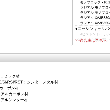
モノブロック x10.
ラジアル モノブロック 
ラジアル モノブロック
ラジアル XA3B830/
ラジアル XA3B860/
●ニッシンキャリパ
4ピストン レーシン
※ディスク厚が厚い
>>適合表はこちら
セラミック材
S/SI/RSI/RST：シンターメタル材
：カーボン材
アルカーボン材
アルシンター材