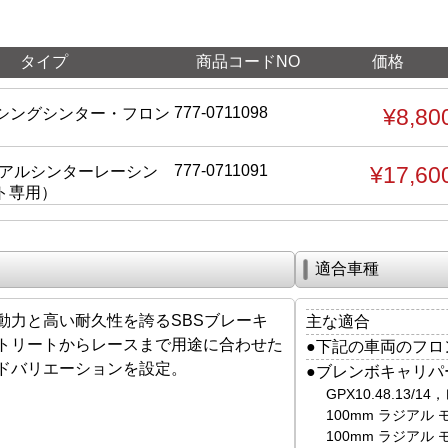
タイプ
商品コードNO
価格
777-0711098
¥8,80
ーシングシンター・フロン
777-0711091
¥17,60
ュアルシンターレーシン
ト専用）
適合車種
動力と高い耐久性を誇るSBSブレーキ
主な適合
トリートからレースまで用途に合わせた
●下記の車両のフロント
ドバリエーションを設定。
●ブレンボキャリパ
GPX10.48.13/
100mm ラジアル モノ
100mm ラジアル モノ