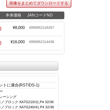
画像をまとめてダウンロードする
本体価格
JANコードNO
0
¥8,000
4990852118267
0
¥16,000
4990852114436
に適合(RST/DS-1)
ー
14，レーシング
ブロック XA7G210/11,P4 32/36
ブロック XA7G240/41,P4 32/36