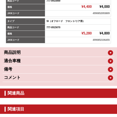
商品コード
777-0915000
¥4,400
¥4,000
価格
JANコード
4990852093809
タイプ
SI（オフロード フロント/リア用）
商品コード
777-0915070
¥5,280
¥4,800
価格
JANコード
4990852106455
商品説明
▼
適合車種
▼
備考
▼
コメント
▼
関連商品
関連項目