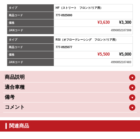
タイプ
HF（ストリート フロント/リア用）
商品コード
777-0925000
¥3,630
¥3,300
価格
JANコード
4990852107308
タイプ
RSI（オフロードレーシング フロント/リア用）
商品コード
777-0925077
¥5,500
¥5,000
価格
JANコード
4990852107483
商品説明
▼
適合車種
▼
備考
▼
コメント
▼
関連商品