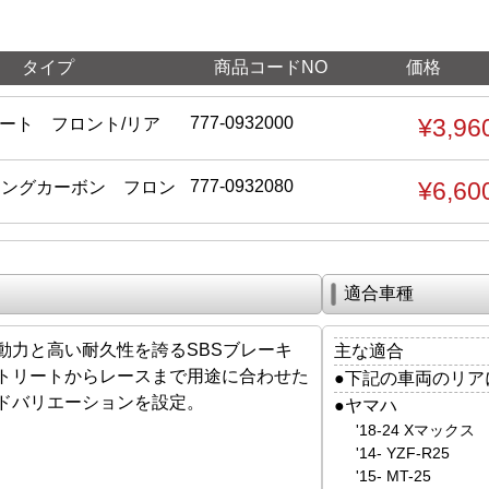
タイプ
商品コードNO
価格
777-0932000
¥3,96
リート フロント/リア
777-0932080
¥6,60
シングカーボン フロン
適合車種
動力と高い耐久性を誇るSBSブレーキ
主な適合
トリートからレースまで用途に合わせた
●下記の車両のリア
ドバリエーションを設定。
●ヤマハ
'18-24 Xマックス
'14- YZF-R25
'15- MT-25