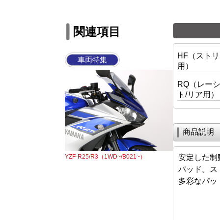
関連項目
HF（スト
車両特集
用）
RQ（レー
ト/リア用）
商品説明
YZF-R25/R3（1WD~/B021~）
安定した制
パッド。ス
多彩なパッ