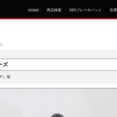
商品検索
SBSブレーキパット
在庫
HOME
ッド
ーズ
リア）等