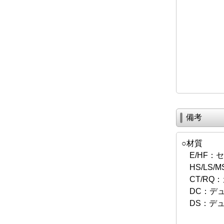
備考
○材質
E/HF：
HS/LS/M
CT/RQ
DC：デュ
DS：デュ