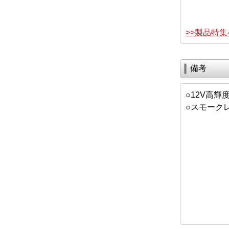
>>製品特
備考
○12V高輝度
○スモーク