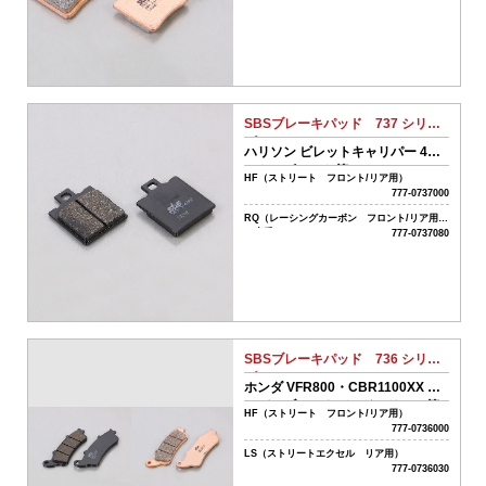
シ
ョ
ン
車
駆
動
系
SBSブレーキパッド 737 シリー
パ
ズ
ハリソン ビレットキャリパー 4ピ
ー
ストンビレット等
ツ
HF（ストリート フロント/リア用）
777-0737000
04-
RQ（レーシングカーボン フロント/リア用）
ス
（廃番）
777-0737080
ク
ー
タ
ー
駆
動
SBSブレーキパッド 736 シリー
系
ズ
パ
ホンダ VFR800・CBR1100XX ス
ー
ーパーブラックバード（リア）等
HF（ストリート フロント/リア用）
ツ
777-0736000
05-
LS（ストリートエクセル リア用）
吸
777-0736030