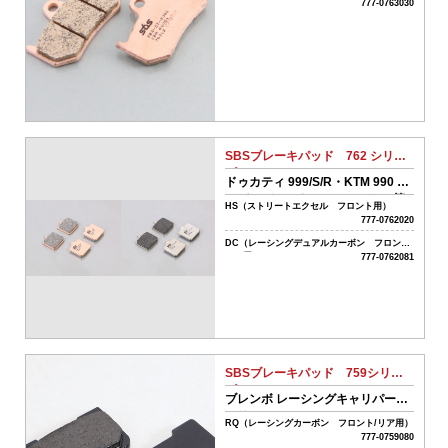
名
777-0763030
商
品
タ
イ
SBSブレーキパッド 762 シリー
プ
ズ
ドゥカティ 999/S/R・KTM 990 ス
全
ーパーデューク/R（フロント）等
て
HS（ストリートエクセル フロント用）
ク
777-0762020
リ
車
DC（レーシングデュアルカーボン フロント/
ア
リア用）
777-0762081
種
名･
形
式
SBSブレーキパッド 759シリー
ズ
ブレンボ レーシングキャリパー
フ
（リア）
リ
RQ（レーシングカーボン フロント/リア用）
777-0759080
ー