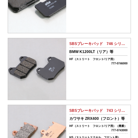
ワ
ー
ド
リ
SBSブレーキパッド 746 シリー
セ
ズ
BMW K1200LT（リア）等
ッ
ト
HF（ストリート フロント/リア用）
777-0746000
カ
テ
ゴ
リ
ー
か
ら
SBSブレーキパッド 743 シリー
探
ズ
カワサキ ZRX400（フロント）等
す
HF（ストリート フロント/リア用）（廃番）
777-0743000
HS（ストリートエクセル フロント用）