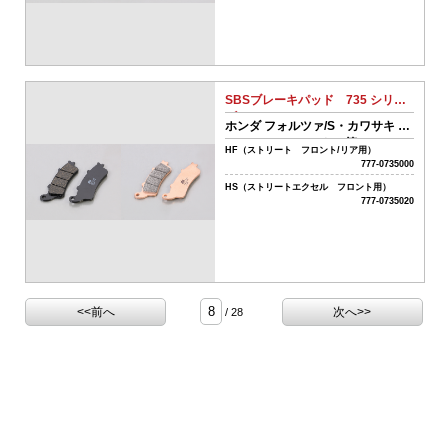
気
系
パ
ー
ツ
SBSブレーキパッド 735 シリー
06-
ズ
排
ホンダ フォルツァ/S・カワサキ バ
気
ルカン-S（フロント）等
HF（ストリート フロント/リア用）
系
777-0735000
パ
HS（ストリートエクセル フロント用）
ー
777-0735020
ツ
07-
電
装
系
チ
<<前へ
次へ>>
/ 28
ュ
ー
ニ
ン
グ
パ
ー