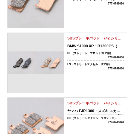
777-0743020
01-
ボ
ア
ア
ッ
SBSブレーキパッド 742 シリー
プ
ズ
系
BMW S1000 XR・R1200GS（リ
パ
ア）等
HF（ストリート フロント/リア用）
ー
777-0742000
ツ
LS（ストリートエクセル リア用）
02-
777-0742030
エ
ン
ジ
ン
系
パ
SBSブレーキパッド 740 シリー
ー
ズ
ツ
ヤマハ FJR1300・スズキ スカイ
ウェイブ 250/400（フロント）等
HS（ストリートエクセル フロント用）
03-
777-0740020
ミ
ッ