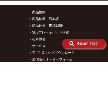
ン
メ
ッ
・商品検索
シ
＞商品検索 - 日本語
ュ
ブ
＞商品検索 - ENGLISH
レ
＞SBSブレーキパット検索
ー
キ
＞在庫照会
ホ
検索条件を設定
ー
・サービス
ス
＞アプリ&マップダウンロード
ディ
＞通信販売オーダーフォーム
スク
KIT・
＞カタログ閲覧
ディ
スク
・キタコについて
ハブ
＞会社概要
デ
＞採用情報
ィ
ス
＞オークションでの売買について
ク
パ
＞プライバシーポリシー
ッ
ド