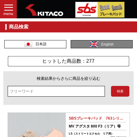
商品検索
入
力
し
日本語
English
て
探
す
ヒットした商品数：277
商
品
検索結果からさらに商品を絞り込む
コ
ー
ド
No.
SBSブレーキパッド 763シリー
ズ
商
MV アグスタ 800 F3（リア）等
品
LS（ストリートエクセル リア用）