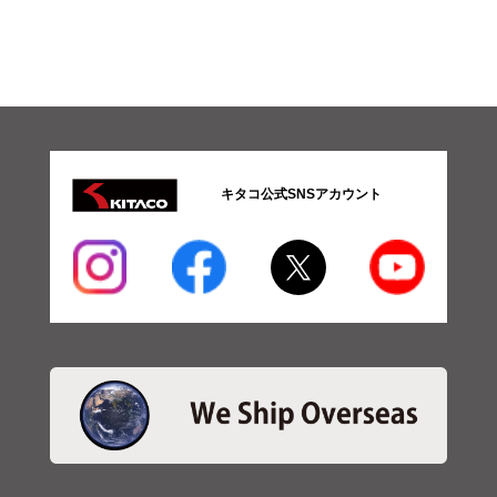
ツ
08-
操
安
系
パ
ー
ツ
09-
キタコ公式SNSアカウント
ブ
レ
ー
キ
系
パ
ー
ツ
SBS
ブレ
ーキ
パッ
ド
ス
テ