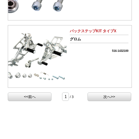
気
系
パ
ー
ツ
バックステップKIT タイプX
06-
排
グロム
気
系
516-1432100
パ
ー
ツ
07-
電
装
系
チ
<<前へ
次へ>>
/ 3
ュ
ー
ニ
ン
グ
パ
ー