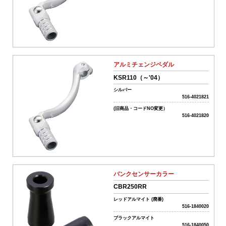
01-
ボ
ア
ア
ッ
アルミチェンジペダル
プ
系
KSR110（～'04）
パ
シルバー
ー
516-4021821
ツ
(旧商品・コードNO変更）
02-
516-4021820
エ
ン
ジ
ン
系
パ
バンクセンサーカラー
ー
CBR250RR
ツ
レッドアルマイト (廃番)
03-
516-1840020
ミ
ッ
ブラックアルマイト
516-1840050