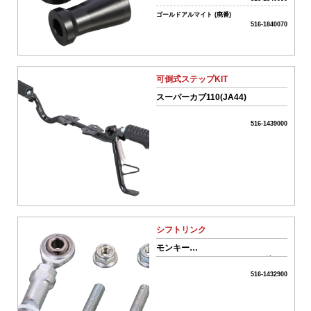
シ
ョ
ゴールドアルマイト (廃番)
516-1840070
ン
車
駆
動
系
可倒式ステップKIT
パ
スーパーカブ110(JA44)
ー
ツ
516-1439000
04-
ス
ク
ー
タ
ー
駆
動
シフトリンク
系
パ
モンキー
ー
125（JB02/JB03/JB05）・グロ
ツ
ム（JC61/JC75/JC92）
516-1432900
05-
吸