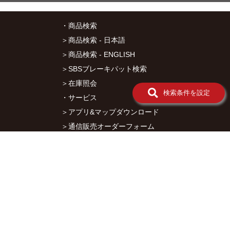
ー
ツ
・商品検索
11-
ハ
＞商品検索 - 日本語
ン
＞商品検索 - ENGLISH
ド
ル
＞SBSブレーキパット検索
系
＞在庫照会
パ
検索条件を設定
ー
・サービス
ツ
＞アプリ&マップダウンロード
12-
ラ
＞通信販売オーダーフォーム
イ
＞カタログ閲覧
ト/
ウ
・キタコについて
イ
＞会社概要
ン
カ
＞採用情報
ー
＞オークションでの売買について
系
パ
＞プライバシーポリシー
ー
ツ