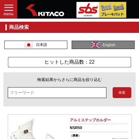
商品検索
入
力
し
日本語
English
て
探
す
ヒットした商品数：22
商
品
検索結果からさらに商品を絞り込む
コ
ー
ド
No.
アルミステップホルダー
商
NSR50
品
（廃番）