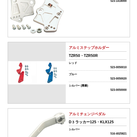
名
523-1418000
商
品
タ
イ
アルミステップホルダー
プ
TZR50・TZR50R
全
て
レッド
ク
523-0050010
リ
車
ブルー
ア
523-0050020
種
名･
シルバー (廃番)
523-0050000
形
式
アルミチェンジペダル
Dトラッカー125・KLX125
フ
リ
シルバー
516-4025821
ー