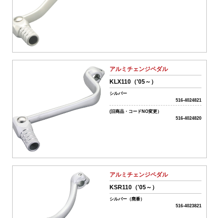
ワ
ー
ド
リ
アルミチェンジペダル
セ
KLX110（'05～）
ッ
ト
シルバー
516-4024821
カ
(旧商品・コードNO変更）
テ
516-4024820
ゴ
リ
ー
か
ら
アルミチェンジペダル
探
KSR110（'05～）
す
シルバー（廃番）
516-4023821