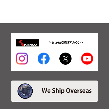
ツ
08-
操
安
系
パ
ー
ツ
09-
キタコ公式SNSアカウント
ブ
レ
ー
キ
系
パ
ー
ツ
10-
メ
ー
タ
ー
系
パ