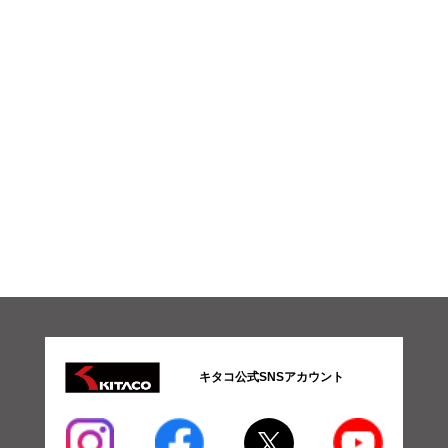
シ
ョ
ン
車
駆
動
系
パ
ー
ツ
04-
ス
ク
ー
タ
ー
駆
動
系
パ
ー
キタコ公式SNSアカウント
ツ
05-
吸