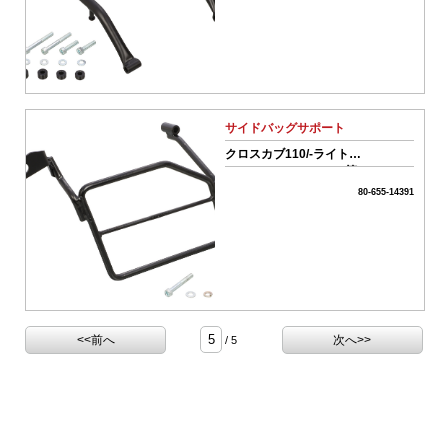
01-
ボ
ア
ア
ッ
サイドバッグサポート
プ
系
クロスカブ110/-ライト
パ
（JA45/JA60/JA79）等
ー
80-655-14391
ツ
02-
エ
ン
ジ
ン
系
パ
<<前へ
次へ>>
/ 5
ー
ツ
03-
ミ
ッ