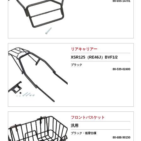
名
80-655-14701
商
品
タ
イ
リアキャリアー
プ
XSR125（RE46J）BVF1/2
全
て
ブラック
ク
80-539-02400
リ
車
ア
種
名･
形
式
フロントバスケット
汎用
フ
リ
ブラック・低背仕様
80-688-90150
ー