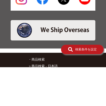
気
系
パ
ー
ツ
06-
排
気
系
パ
ー
検索条件を設定
ツ
07-
・商品検索
電
装
＞商品検索 - 日本語
系
＞商品検索 - ENGLISH
チ
ュ
＞SBSブレーキパット検索
ー
ニ
＞在庫照会
ン
・サービス
グ
パ
＞アプリ&マップダウンロード
ー
＞通信販売オーダーフォーム