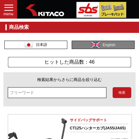
商品検索
入
力
し
日本語
English
て
探
す
ヒットした商品数：46
商
品
検索結果からさらに商品を絞り込む
コ
ー
ド
No.
サイドバッグサポート
商
CT125ハンターカブ(JA55/JA65)
品