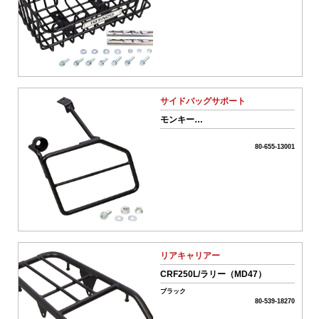
ワ
ー
ド
リ
サイドバッグサポート
セ
モンキー
ッ
125（JB02/JB03/JB05）
ト
80-655-13001
カ
テ
ゴ
リ
ー
か
ら
リアキャリアー
探
CRF250L/ラリー（MD47）
す
ブラック
80-539-18270