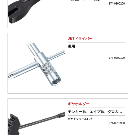
674-0600200
01-
ボ
ア
ア
ッ
JETドライバー
プ
系
汎用
パ
ー
674-0600100
ツ
02-
エ
ン
ジ
ン
系
パ
ギヤホルダー
ー
ツ
モンキー系、エイプ系、グロム
(JC61/JC75)系エンジン車等
ギヤモジュール1.75
03-
674-0510900
ミ
ッ