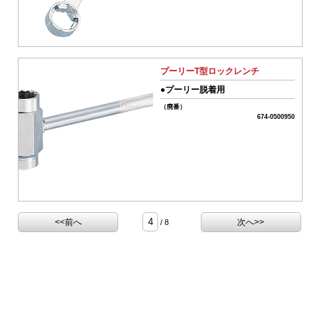
気
系
パ
ー
ツ
プーリーT型ロックレンチ
06-
排
●プーリー脱着用
気
（廃番）
系
674-0500950
パ
ー
ツ
07-
電
装
系
チ
<<前へ
次へ>>
/ 8
ュ
ー
ニ
ン
グ
パ
ー