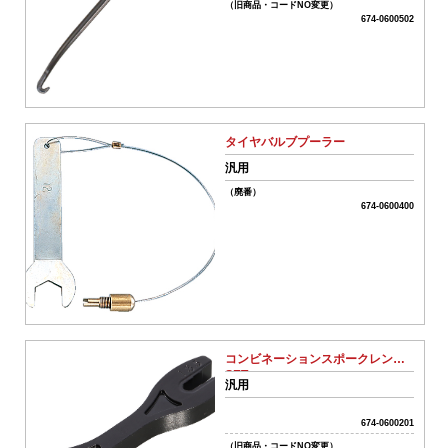
（旧商品・コードNO変更）
ワ
674-0600502
ー
ド
リ
タイヤバルブプーラー
セ
汎用
ッ
ト
（廃番）
674-0600400
カ
テ
ゴ
リ
ー
か
ら
コンビネーションスポークレンチ
探
SET
汎用
す
674-0600201
（旧商品・コードNO変更）