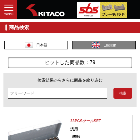
商品検索
入
力
し
日本語
English
て
探
す
ヒットした商品数：79
商
品
検索結果からさらに商品を絞り込む
コ
ー
ド
No.
33PCSツールSET
商
汎用
品
（廃番）