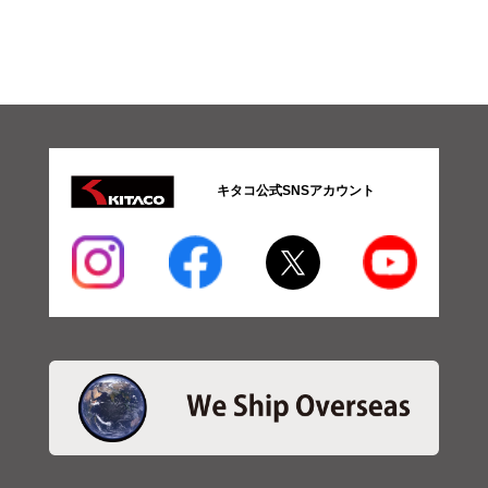
ツ
08-
操
安
系
パ
ー
ツ
09-
キタコ公式SNSアカウント
ブ
レ
ー
キ
系
パ
ー
ツ
10-
メ
ー
タ
ー
系
パ