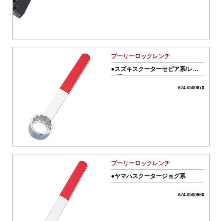
シ
ョ
ン
車
駆
動
系
プーリーロックレンチ
パ
●スズキスクーターセピア系/レッ
ー
ツ系
ツ
674-0500970
04-
ス
ク
ー
タ
ー
駆
動
プーリーロックレンチ
系
パ
●ヤマハスクータージョグ系
ー
ツ
674-0500960
05-
吸