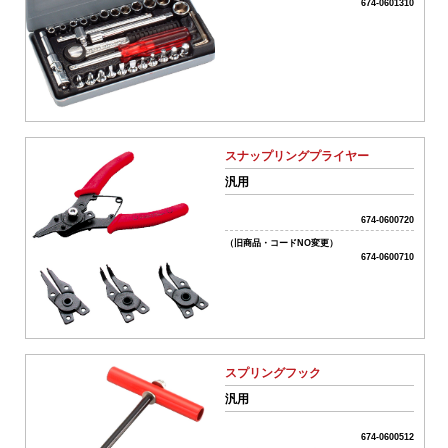
名
674-0601310
商
品
タ
イ
スナップリングプライヤー
プ
汎用
全
て
ク
674-0600720
リ
車
（旧商品・コードNO変更）
ア
674-0600710
種
名･
形
式
スプリングフック
汎用
フ
リ
674-0600512
ー