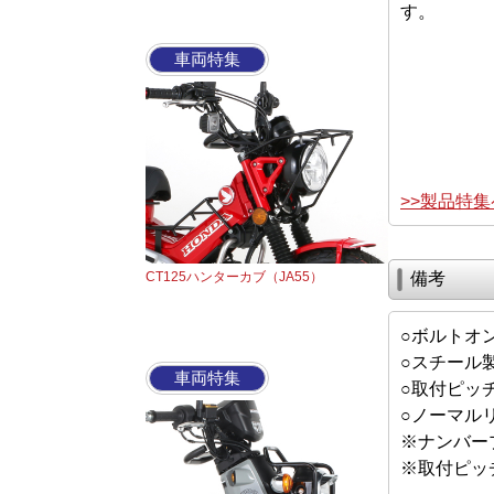
す。
車両特集
>>製品特
CT125ハンターカブ（JA55）
備考
○ボルトオ
○スチール
車両特集
○取付ピッチ
○ノーマル
※ナンバー
※取付ピッ