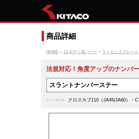
商品詳細
HOME
>
13-ボディ系パーツ
>
ライセンスプレート
法規対応！角度アップのナンバ
スラントナンバーステー
クロスカブ110（JA45/JA60）・C
メインモデル