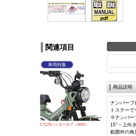
関連項目
車両特集
商品説明
ナンバープ
トステーで
※ナンバー
15°～上向
CT125ハンターカブ（JA65）
範囲外の角