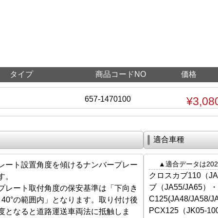
タイプ
商品コードNO
価格
657-1470100
¥3,08
適合車種
▲適合データは202
レート設置角度を傾けるナンバープレー
クロスカブ110（JA
す。
ブ（JA55/JA65
プレート取付角度の保安基準は「下向き
C125(JA48/JA5
き40°の範囲内」となります。取り付け後
PCX125（JK05-100
度となると道路運送車両法に抵触しま