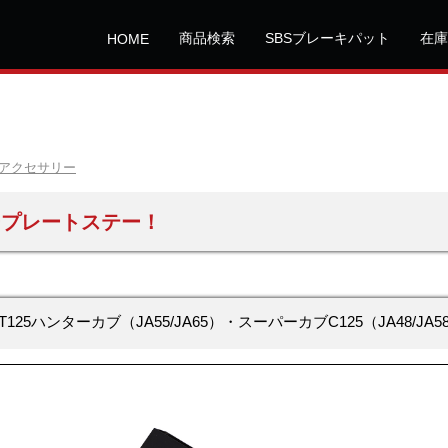
商品検索
SBSブレーキパット
在庫
HOME
アクセサリー
ープレートステー！
T125ハンターカブ（JA55/JA65）・スーパーカブC125（JA48/JA58