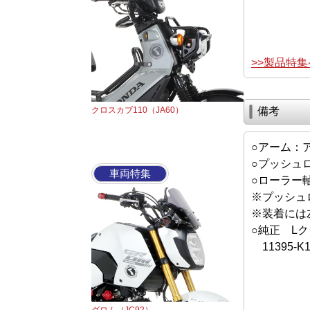
>>製品特
クロスカブ110（JA60）
備考
○アーム：
○プッシュロ
車両特集
○ローラー
※プッシュ
※装着には
○純正 L
11395-K1