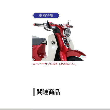
車両特集
スーパーカブC125（JA58/JA71）
関連商品