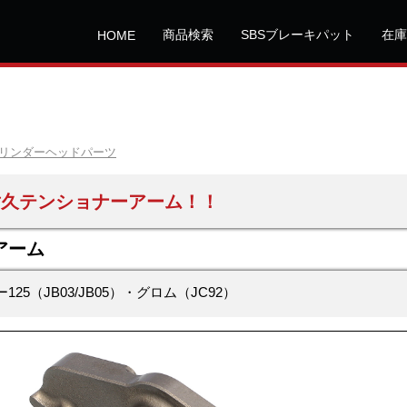
商品検索
SBSブレーキパット
在庫
HOME
リンダーヘッドパーツ
耐久テンショナーアーム！！
アーム
25（JB03/JB05）・グロム（JC92）