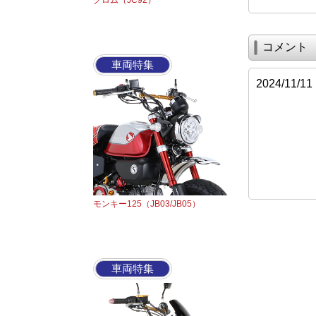
グロム（JC92）
コメント
車両特集
2024/1
モンキー125（JB03/JB05）
車両特集