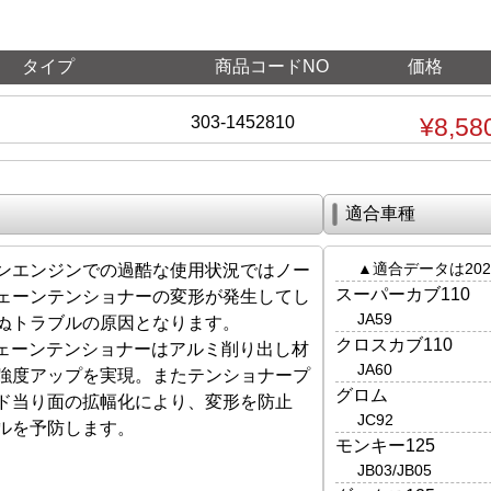
タイプ
商品コードNO
価格
303-1452810
¥8,58
適合車種
▲適合データは202
ンエンジンでの過酷な使用状況ではノー
スーパーカブ110
ェーンテンショナーの変形が発生してし
JA59
ぬトラブルの原因となります。
クロスカブ110
チェーンテンショナーはアルミ削り出し材
JA60
強度アップを実現。またテンショナープ
グロム
ド当り面の拡幅化により、変形を防止
JC92
ルを予防します。
モンキー125
JB03/JB05