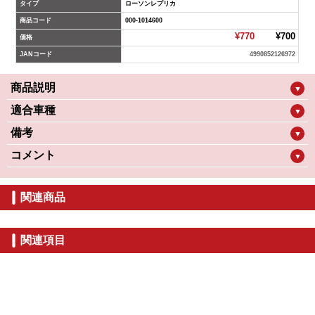
タイプ
ローソンレプリカ
商品コード
000-1014600
¥770
¥700
価格
JANコード
4990852126972
商品説明
▼
適合車種
▼
備考
▼
コメント
▼
関連商品
関連項目