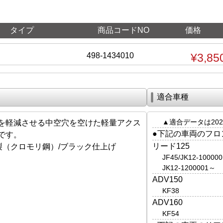
タイプ
商品コードNO
価格
498-1434010
¥3,85
適合車種
▲適合データは202
を軽減させる中空穴を空けた軽量アクス
●下記の車両のフロ
です。
リード125
製（クロモリ鋼）/ブラック仕上げ
JF45/JK12-10000
JK12-1200001～
ADV150
KF38
ADV160
KF54