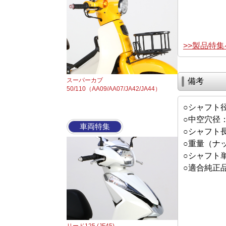
>>製品特
スーパーカブ
備考
50/110（AA09/AA07/JA42/JA44）
○シャフト径
○中空穴径：
車両特集
○シャフト長
○重量（ナッ
○シャフト単
○適合純正品番：