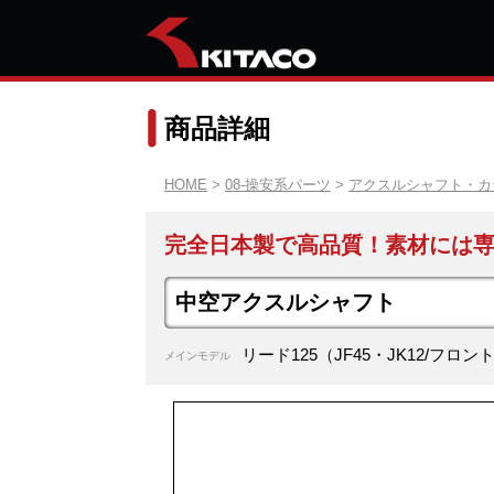
商品詳細
HOME
>
08-操安系パーツ
>
アクスルシャフト・カ
完全日本製で高品質！素材には
中空アクスルシャフト
リード125（JF45・JK12/フロン
メインモデル