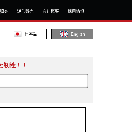
照会
通信販売
会社概要
採用情報
日本語
English
と靭性！！