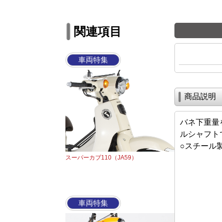
関連項目
車両特集
商品説明
バネ下重量
ルシャフト
○スチール
スーパーカブ110（JA59）
車両特集