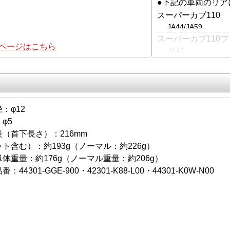
●下記の車両のリア
スーパーカブ110
JA44/JA59
スーパーカブ110プ
集ページはこちら
JA42
：φ12
φ5
（首下長さ）：216mm
ト含む）：約193g（ノーマル：約226g）
体重量：約176g（ノーマル重量：約206g）
44301-GGE-900・42301-K88-L00・44301-K0W-N00