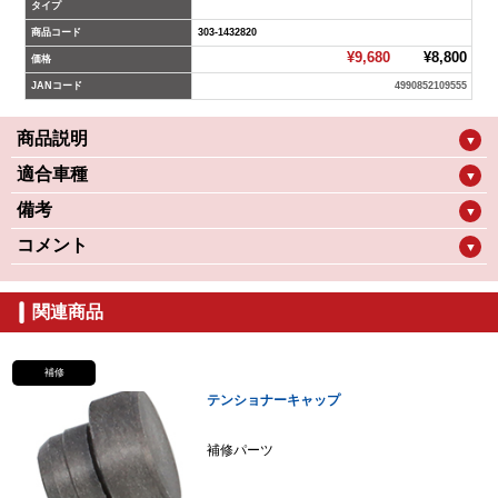
タイプ
商品コード
303-1432820
¥9,680
¥8,800
価格
JANコード
4990852109555
商品説明
▼
適合車種
▼
備考
▼
コメント
▼
関連商品
補修
テンショナーキャップ
補修パーツ