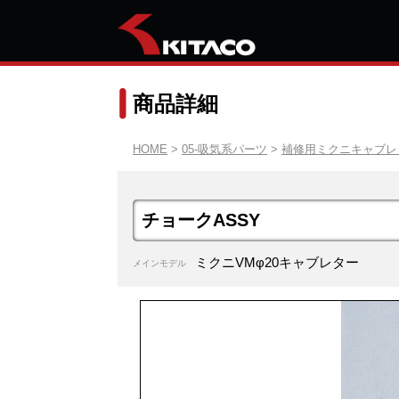
商品詳細
HOME
>
05-吸気系パーツ
>
補修用ミクニキャブレ
チョークASSY
ミクニVMφ20キャブレター
メインモデル