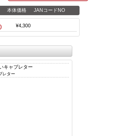
本体価格
JANコードNO
0
¥4,300
いキャブレター
ャブレター