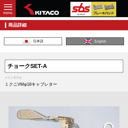
商品詳細
日本語
English
チョークSET-A
メインモデル
ミクニVMφ18キャブレター