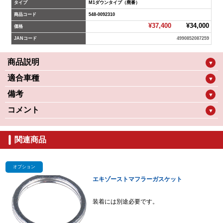
タイプ
M1ダウンタイプ（廃番）
商品コード
548-0092310
¥37,400
¥34,000
価格
JANコード
4990852087259
商品説明
▼
適合車種
▼
備考
▼
コメント
▼
関連商品
オプション
エキゾーストマフラーガスケット
装着には別途必要です。