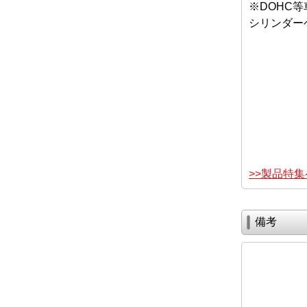
※DOHC
シリンダー
>>製品特
備考