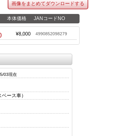
画像をまとめてダウンロードする
本体価格
JANコードNO
0
¥8,000
4990852098279
5/03現在
スベース車）