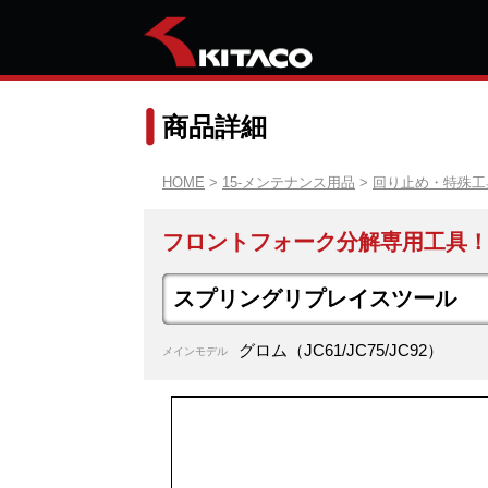
商品詳細
HOME
>
15-メンテナンス用品
>
回り止め・特殊工
フロントフォーク分解専用工具
スプリングリプレイスツール
グロム（JC61/JC75/JC92）
メインモデル