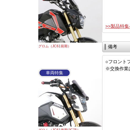
>>製品特
グロム（JC61前期）
備考
○フロント
※交換作業
車両特集