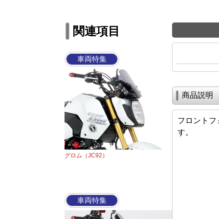
関連項目
車両特集
商品説明
フロントフ
す。
グロム（JC92）
車両特集