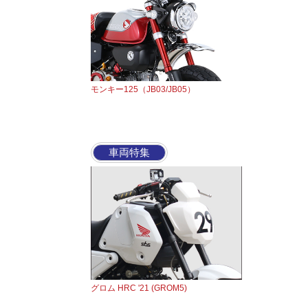
モンキー125（JB03/JB05）
車両特集
グロム HRC '21 (GROM5)