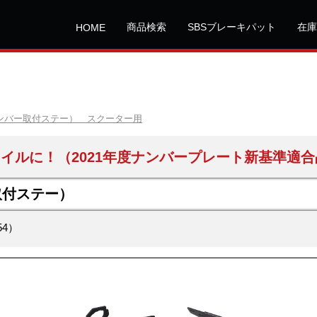
商品検索
SBSブレーキパット
在庫
HOME
ナンバー取付ステー） スクーター用
イルに！（2021年度ナンバープレート新基準適合
取付ステー）
54）