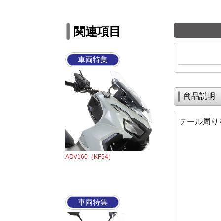
関連項目
車両特集
商品説明
テール周り
ADV160（KF54）
車両特集