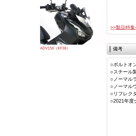
>>製品特
ADV150（KF38）
備考
○ボルトオ
○スチール
○ノーマル
○ノーマル
○リフレク
○2021