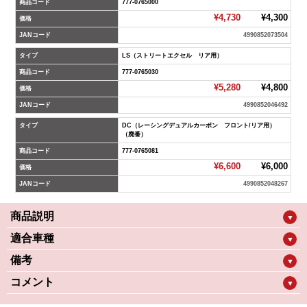
商品コード
777-0765000
¥4,730
¥4,300
価格
JANコード
4990852073504
タイプ
LS（ストリートエクセル リア用）
商品コード
777-0765030
¥5,280
¥4,800
価格
JANコード
4990852046492
タイプ
DC（レーシングデュアルカーボン フロント/リア用）
（廃番）
商品コード
777-0765081
¥6,600
¥6,000
価格
JANコード
4990852048267
商品説明
▼
適合車種
▼
備考
▼
コメント
▼