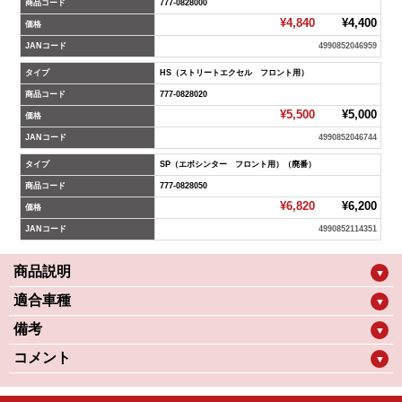
商品コード
777-0828000
¥4,840
¥4,400
価格
JANコード
4990852046959
タイプ
HS（ストリートエクセル フロント用）
商品コード
777-0828020
¥5,500
¥5,000
価格
JANコード
4990852046744
タイプ
SP（エボシンター フロント用）（廃番）
商品コード
777-0828050
¥6,820
¥6,200
価格
JANコード
4990852114351
商品説明
▼
適合車種
▼
備考
▼
コメント
▼