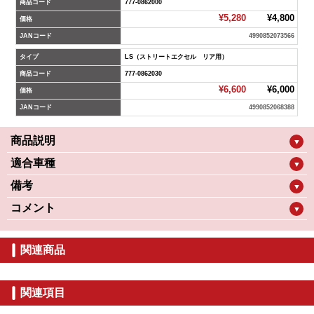
商品コード
777-0862000
¥5,280
¥4,800
価格
JANコード
4990852073566
タイプ
LS（ストリートエクセル リア用）
商品コード
777-0862030
¥6,600
¥6,000
価格
JANコード
4990852068388
商品説明
▼
適合車種
▼
備考
▼
コメント
▼
関連商品
関連項目