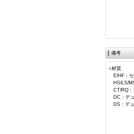
備考
○材質
E/HF：
HS/LS/M
CT/RQ
DC：デュ
DS：デュ