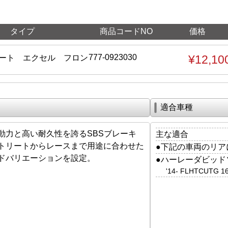
タイプ
商品コードNO
価格
777-0923030
¥12,10
リート エクセル フロン
適合車種
動力と高い耐久性を誇るSBSブレーキ
主な適合
トリートからレースまで用途に合わせた
●下記の車両のリアに
ドバリエーションを設定。
●ハーレーダビッド
'14- FLHTCUT