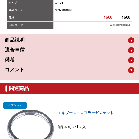
タイプ
XY-14
商品コード
963-0000014
¥660
¥600
価格
JANコード
4990852963454
商品説明
▼
適合車種
▼
備考
▼
コメント
▼
関連商品
オプション
エキゾーストマフラーガスケット
無駄のない1ヶ入